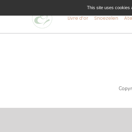
Passer
Cookies management panel
This site uses cookies 
au
Livre d’or
Snoezelen
Ate
contenu
Copyr