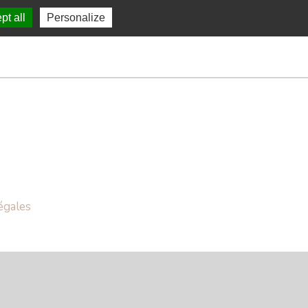
pt all
Personalize
égales